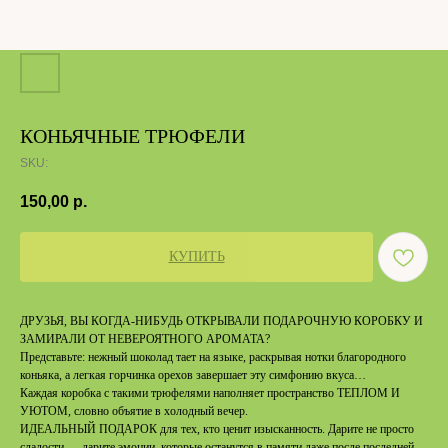
КОНЬЯЧНЫЕ ТРЮФЕЛИ
SKU:
150,00
р.
КУПИТЬ
ДРУЗЬЯ, ВЫ КОГДА-НИБУДЬ ОТКРЫВАЛИ ПОДАРОЧНУЮ КОРОБКУ И
ЗАМИРАЛИ ОТ НЕВЕРОЯТНОГО АРОМАТА?
Представьте: нежный шоколад тает на языке, раскрывая нотки благородного
коньяка, а легкая горчинка орехов завершает эту симфонию вкуса…
Каждая коробка с такими трюфелями наполняет пространство ТЕПЛОМ И
УЮТОМ, словно объятие в холодный вечер.
ИДЕАЛЬНЫЙ ПОДАРОК для тех, кто ценит изысканность. Дарите не просто
сладости — дарите эмоции, которые останутся в памяти даже после последней